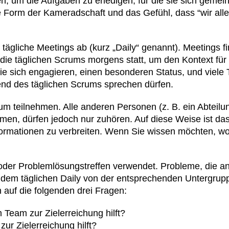
n, um die Aufgaben zu erledigen, für die sie sich gemei
e Form der Kameradschaft und das Gefühl, dass “wir all
ägliche Meetings ab (kurz „Daily“ genannt). Meetings fin
en die täglichen Scrums morgens statt, um den Kontext f
ie sich engagieren, einen besonderen Status, und viele
rend des täglichen Scrums sprechen dürfen.
 teilnehmen. Alle anderen Personen (z. B. ein Abteilung
hmen, dürfen jedoch nur zuhören. Auf diese Weise ist da
formationen zu verbreiten. Wenn Sie wissen möchten, wo
 oder Problemlösungstreffen verwendet. Probleme, die a
ch dem täglichen Daily von der entsprechenden Untergru
 auf die folgenden drei Fragen:
Team zur Zielerreichung hilft?
ur Zielerreichung hilft?