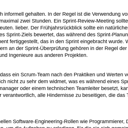
h informell gehalten. In der Regel ist die Verwendung v
t maximal zwei Stunden. Ein Sprint-Review-Meeting sollt
en. lieber. Der Frühjahrsrückblick sollte ein natürlich
s Sprint-Ziels bewertet, das während des Sprint-Planun
t fertiggestellt, das in den Sprint eingebracht wurde. 
hmern an der Sprint-Überprüfung gehören in der Regel d
d Ingenieure aus anderen Projekten.
h, dass ein Scrum-Team nach den Praktiken und Werten 
 sich nicht zu sehr dem widmet, was es während eines Sp
tmanager oder einem technischen Teamleiter besetzt, ka
für verantwortlich, alle Hindernisse zu beseitigen, die 
ellen Software-Engineering-Rollen wie Programmierer, De