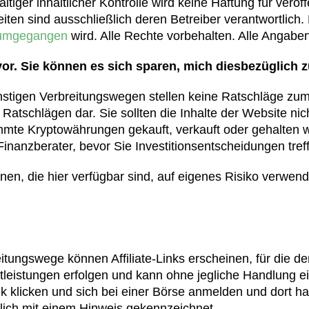
ltiger inhaltlicher Kontrolle wird keine Haftung für veröf
iten sind ausschließlich deren Betreiber verantwortlich
 umgegangen
wird. Alle Rechte vorbehalten. Alle Anga
 vor. Sie können es sich sparen, mich diesbezüglich z
stigen Verbreitungswegen stellen keine Ratschläge zum I
Ratschlägen dar. Sie sollten die Inhalte der Website ni
timmte Kryptowährungen gekauft, verkauft oder gehalten w
inanzberater, bevor Sie Investitionsentscheidungen tref
nen, die hier verfügbar sind, auf eigenes Risiko verwen
itungswege können Affiliate-Links erscheinen, für die d
tleistungen erfolgen und kann ohne jegliche Handlung
ink klicken und sich bei einer Börse anmelden und dort 
eutlich mit einem Hinweis gekennzeichnet.