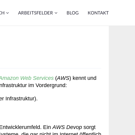
CH
ARBEITSFELDER
BLOG
KONTAKT
Amazon Web Services
(
AWS
) kennt und
nfrastruktur im Vordergrund:
 Infrastruktur).
Entwicklerumfeld. Ein
AWS Devop
sorgt
teme, die gar nicht im Internet öffentlich