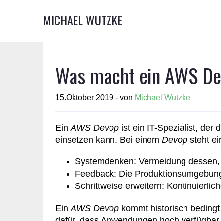
MICHAEL WUTZKE
Was macht ein AWS D
15.Oktober 2019 - von
Michael Wutzke
Ein
AWS Devop
ist ein IT-Spezialist, de
einsetzen kann. Bei einem
Devop
steht ei
Systemdenken: Vermeidung dessen, si
Feedback: Die Produktionsumgebung 
Schrittweise erweitern: Kontinuierl
Ein
AWS Devop
kommt historisch bedingt
dafür, dass Anwendungen hoch verfügbar be