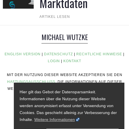
Marktdaten
ARTIKEL LESEN
MICHAEL WUTZKE
ENGLISH VERSION
|
DATENSCHUTZ
|
RECHTLICHE HINWEISE
|
LOGIN
|
KONTAKT
MIT DER NUTZUNG DIESER WEBSITE AKZEPTIEREN SIE DEN
HAFTUNGSAUSSCHLUSS
. DIE INFORMATIONEN AUF DIESER
WEBSITE STELLEN KEINE RATSCHLÄGE ZUM INVESTIEREN,
Hier gilt das Gebot der Datensparsamkeit.
KEINE FINANZIELLEN RATSCHLÄGE, KEINE
Informationen über die Nutzung dieser Website
HANDELSRATSCHLÄGE ODER ANDERE ART VON
werden anonymisiert erfasst unter Verwendung von
RATSCHLÄGEN DAR.
Cookies. Das geschieht alleinig zur Verbesserung der
Inhalte.
Weitere Informationen