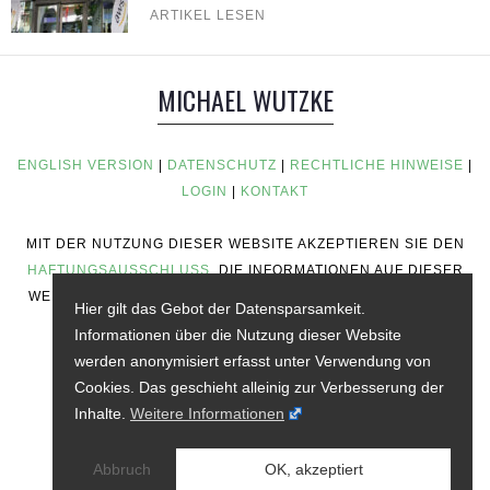
ARTIKEL LESEN
MICHAEL WUTZKE
ENGLISH VERSION
|
DATENSCHUTZ
|
RECHTLICHE HINWEISE
|
LOGIN
|
KONTAKT
MIT DER NUTZUNG DIESER WEBSITE AKZEPTIEREN SIE DEN
HAFTUNGSAUSSCHLUSS
. DIE INFORMATIONEN AUF DIESER
WEBSITE STELLEN KEINE RATSCHLÄGE ZUM INVESTIEREN,
Hier gilt das Gebot der Datensparsamkeit.
KEINE FINANZIELLEN RATSCHLÄGE, KEINE
Informationen über die Nutzung dieser Website
HANDELSRATSCHLÄGE ODER ANDERE ART VON
werden anonymisiert erfasst unter Verwendung von
RATSCHLÄGEN DAR.
Cookies. Das geschieht alleinig zur Verbesserung der
Inhalte.
Weitere Informationen
Abbruch
OK, akzeptiert