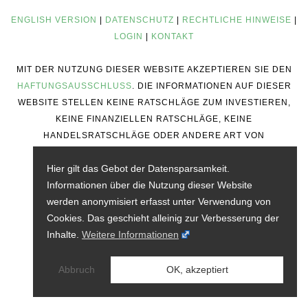
ENGLISH VERSION
|
DATENSCHUTZ
|
RECHTLICHE HINWEISE
|
LOGIN
|
KONTAKT
MIT DER NUTZUNG DIESER WEBSITE AKZEPTIEREN SIE DEN
HAFTUNGSAUSSCHLUSS
. DIE INFORMATIONEN AUF DIESER
WEBSITE STELLEN KEINE RATSCHLÄGE ZUM INVESTIEREN,
KEINE FINANZIELLEN RATSCHLÄGE, KEINE
HANDELSRATSCHLÄGE ODER ANDERE ART VON
RATSCHLÄGEN DAR.
Hier gilt das Gebot der Datensparsamkeit.
Informationen über die Nutzung dieser Website
werden anonymisiert erfasst unter Verwendung von
Cookies. Das geschieht alleinig zur Verbesserung der
Inhalte.
Weitere Informationen
Abbruch
OK, akzeptiert