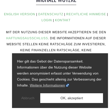
ENGLISH VERSION
|
DATENSCHUTZ
|
RECHTLICHE HINWEISE
|
LOGIN
|
KONTAKT
MIT DER NUTZUNG DIESER WEBSITE AKZEPTIEREN SIE DEN
HAFTUNGSAUSSCHLUSS
. DIE INFORMATIONEN AUF DIESER
WEBSITE STELLEN KEINE RATSCHLÄGE ZUM INVESTIEREN,
KEINE FINANZIELLEN RATSCHLÄGE, KEINE
HANDELSRATSCHLÄGE ODER ANDERE ART VON
Hier gilt das Gebot der Datensparsamkeit.
RATSCHLÄGEN DAR.
Informationen über die Nutzung dieser Website
werden anonymisiert erfasst unter Verwendung von
Cookies. Das geschieht alleinig zur Verbesserung der
Inhalte.
Weitere Informationen
Abbruch
OK, akzeptiert