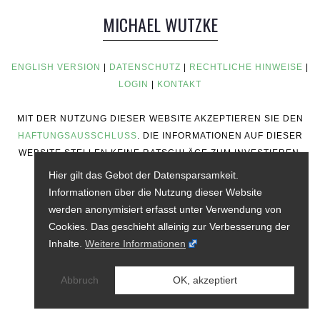
MICHAEL WUTZKE
ENGLISH VERSION
|
DATENSCHUTZ
|
RECHTLICHE HINWEISE
|
LOGIN
|
KONTAKT
MIT DER NUTZUNG DIESER WEBSITE AKZEPTIEREN SIE DEN
HAFTUNGSAUSSCHLUSS
. DIE INFORMATIONEN AUF DIESER
WEBSITE STELLEN KEINE RATSCHLÄGE ZUM INVESTIEREN,
KEINE FINANZIELLEN RATSCHLÄGE, KEINE
Hier gilt das Gebot der Datensparsamkeit.
HANDELSRATSCHLÄGE ODER ANDERE ART VON
Informationen über die Nutzung dieser Website
RATSCHLÄGEN DAR.
werden anonymisiert erfasst unter Verwendung von
Cookies. Das geschieht alleinig zur Verbesserung der
Inhalte.
Weitere Informationen
Abbruch
OK, akzeptiert