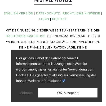
ENGLISH VERSION
|
DATENSCHUTZ
|
RECHTLICHE HINWEISE
|
LOGIN
|
KONTAKT
MIT DER NUTZUNG DIESER WEBSITE AKZEPTIEREN SIE DEN
HAFTUNGSAUSSCHLUSS
. DIE INFORMATIONEN AUF DIESER
WEBSITE STELLEN KEINE RATSCHLÄGE ZUM INVESTIEREN,
KEINE FINANZIELLEN RATSCHLÄGE, KEINE
HANDELSRATSCHLÄGE ODER ANDERE ART VON
Hier gilt das Gebot der Datensparsamkeit.
RATSCHLÄGEN DAR.
Informationen über die Nutzung dieser Website
werden anonymisiert erfasst unter Verwendung von
Cookies. Das geschieht alleinig zur Verbesserung der
Inhalte.
Weitere Informationen
Abbruch
OK, akzeptiert