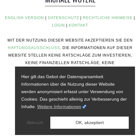
ENGLISH VERSION
|
DATENSCHUTZ
|
RECHTLICHE HINWEISE
|
LOGIN
|
KONTAKT
MIT DER NUTZUNG DIESER WEBSITE AKZEPTIEREN SIE DEN
HAFTUNGSAUSSCHLUSS
. DIE INFORMATIONEN AUF DIESER
WEBSITE STELLEN KEINE RATSCHLÄGE ZUM INVESTIEREN,
KEINE FINANZIELLEN RATSCHLÄGE, KEINE
HANDELSRATSCHLÄGE ODER ANDERE ART VON
Hier gilt das Gebot der Datensparsamkeit.
RATSCHLÄGEN DAR.
Informationen über die Nutzung dieser Website
werden anonymisiert erfasst unter Verwendung von
Cookies. Das geschieht alleinig zur Verbesserung der
Inhalte.
Weitere Informationen
Abbruch
OK, akzeptiert