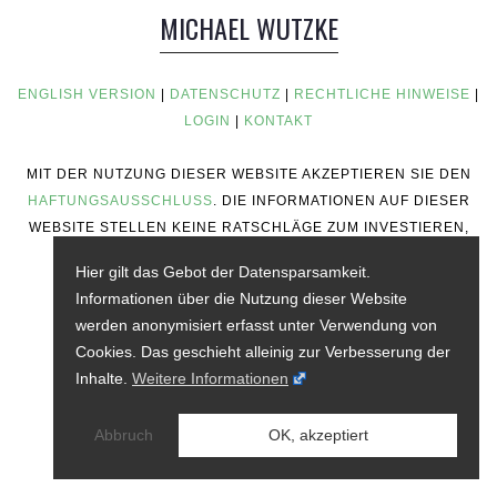
MICHAEL WUTZKE
ENGLISH VERSION
|
DATENSCHUTZ
|
RECHTLICHE HINWEISE
|
LOGIN
|
KONTAKT
MIT DER NUTZUNG DIESER WEBSITE AKZEPTIEREN SIE DEN
HAFTUNGSAUSSCHLUSS
. DIE INFORMATIONEN AUF DIESER
WEBSITE STELLEN KEINE RATSCHLÄGE ZUM INVESTIEREN,
KEINE FINANZIELLEN RATSCHLÄGE, KEINE
Hier gilt das Gebot der Datensparsamkeit.
HANDELSRATSCHLÄGE ODER ANDERE ART VON
Informationen über die Nutzung dieser Website
RATSCHLÄGEN DAR.
werden anonymisiert erfasst unter Verwendung von
Cookies. Das geschieht alleinig zur Verbesserung der
Inhalte.
Weitere Informationen
Abbruch
OK, akzeptiert