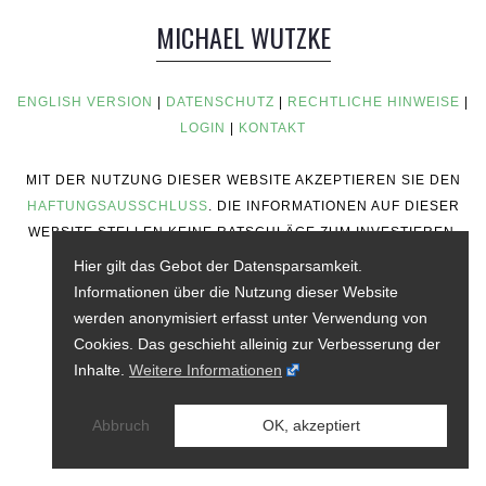
MICHAEL WUTZKE
ENGLISH VERSION
|
DATENSCHUTZ
|
RECHTLICHE HINWEISE
|
LOGIN
|
KONTAKT
MIT DER NUTZUNG DIESER WEBSITE AKZEPTIEREN SIE DEN
HAFTUNGSAUSSCHLUSS
. DIE INFORMATIONEN AUF DIESER
WEBSITE STELLEN KEINE RATSCHLÄGE ZUM INVESTIEREN,
KEINE FINANZIELLEN RATSCHLÄGE, KEINE
Hier gilt das Gebot der Datensparsamkeit.
HANDELSRATSCHLÄGE ODER ANDERE ART VON
Informationen über die Nutzung dieser Website
RATSCHLÄGEN DAR.
werden anonymisiert erfasst unter Verwendung von
Cookies. Das geschieht alleinig zur Verbesserung der
Inhalte.
Weitere Informationen
Abbruch
OK, akzeptiert