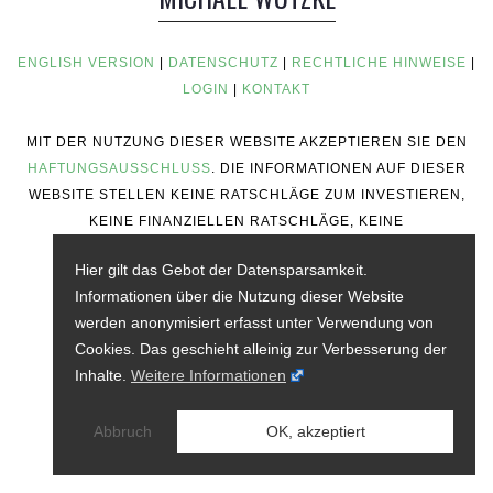
ENGLISH VERSION
|
DATENSCHUTZ
|
RECHTLICHE HINWEISE
|
LOGIN
|
KONTAKT
MIT DER NUTZUNG DIESER WEBSITE AKZEPTIEREN SIE DEN
HAFTUNGSAUSSCHLUSS
. DIE INFORMATIONEN AUF DIESER
WEBSITE STELLEN KEINE RATSCHLÄGE ZUM INVESTIEREN,
KEINE FINANZIELLEN RATSCHLÄGE, KEINE
HANDELSRATSCHLÄGE ODER ANDERE ART VON
Hier gilt das Gebot der Datensparsamkeit.
RATSCHLÄGEN DAR.
Informationen über die Nutzung dieser Website
werden anonymisiert erfasst unter Verwendung von
Cookies. Das geschieht alleinig zur Verbesserung der
Inhalte.
Weitere Informationen
Abbruch
OK, akzeptiert