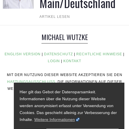
Main/Deutschland
ARTIKEL LESEN
MICHAEL WUTZKE
ENGLISH VERSION
|
DATENSCHUTZ
|
RECHTLICHE HINWEISE
|
LOGIN
|
KONTAKT
MIT DER NUTZUNG DIESER WEBSITE AKZEPTIEREN SIE DEN
HAFTUNGSAUSSCHLUSS
. DIE INFORMATIONEN AUF DIESER
WEBSITE STELLEN KEINE RATSCHLÄGE ZUM INVESTIEREN,
Hier gilt das Gebot der Datensparsamkeit.
KEINE FINANZIELLEN RATSCHLÄGE, KEINE
Informationen über die Nutzung dieser Website
HANDELSRATSCHLÄGE ODER ANDERE ART VON
werden anonymisiert erfasst unter Verwendung von
RATSCHLÄGEN DAR.
Cookies. Das geschieht alleinig zur Verbesserung der
Inhalte.
Weitere Informationen