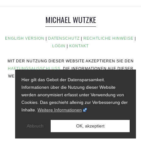
MICHAEL WUTZKE
ENGLISH VERSION
|
DATENSCHUTZ
|
RECHTLICHE HINWEISE
|
LOGIN
|
KONTAKT
MIT DER NUTZUNG DIESER WEBSITE AKZEPTIEREN SIE DEN
HAFTUNGSAUSSCHLUSS
. DIE INFORMATIONEN AUF DIESER
WEBSITE STELLEN KEINE RATSCHLÄGE ZUM INVESTIEREN,
Hier gilt das Gebot der Datensparsamkeit.
KEINE FINANZIELLEN RATSCHLÄGE, KEINE
Informationen über die Nutzung dieser Website
HANDELSRATSCHLÄGE ODER ANDERE ART VON
werden anonymisiert erfasst unter Verwendung von
RATSCHLÄGEN DAR.
Cookies. Das geschieht alleinig zur Verbesserung der
Inhalte.
Weitere Informationen
Abbruch
OK, akzeptiert