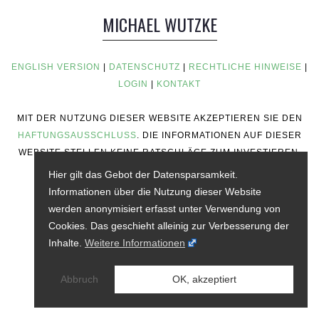
MICHAEL WUTZKE
ENGLISH VERSION
|
DATENSCHUTZ
|
RECHTLICHE HINWEISE
|
LOGIN
|
KONTAKT
MIT DER NUTZUNG DIESER WEBSITE AKZEPTIEREN SIE DEN
HAFTUNGSAUSSCHLUSS
. DIE INFORMATIONEN AUF DIESER
WEBSITE STELLEN KEINE RATSCHLÄGE ZUM INVESTIEREN,
KEINE FINANZIELLEN RATSCHLÄGE, KEINE
Hier gilt das Gebot der Datensparsamkeit.
HANDELSRATSCHLÄGE ODER ANDERE ART VON
Informationen über die Nutzung dieser Website
RATSCHLÄGEN DAR.
werden anonymisiert erfasst unter Verwendung von
Cookies. Das geschieht alleinig zur Verbesserung der
Inhalte.
Weitere Informationen
Abbruch
OK, akzeptiert