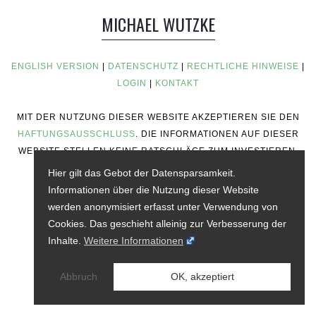
MICHAEL WUTZKE
ENGLISH VERSION
|
DATENSCHUTZ
|
RECHTLICHE HINWEISE
|
LOGIN
|
KONTAKT
MIT DER NUTZUNG DIESER WEBSITE AKZEPTIEREN SIE DEN
HAFTUNGSAUSSCHLUSS
. DIE INFORMATIONEN AUF DIESER
WEBSITE STELLEN KEINE RATSCHLÄGE ZUM INVESTIEREN,
KEINE FINANZIELLEN RATSCHLÄGE, KEINE
Hier gilt das Gebot der Datensparsamkeit.
HANDELSRATSCHLÄGE ODER ANDERE ART VON
Informationen über die Nutzung dieser Website
RATSCHLÄGEN DAR.
werden anonymisiert erfasst unter Verwendung von
Cookies. Das geschieht alleinig zur Verbesserung der
Inhalte.
Weitere Informationen
Abbruch
OK, akzeptiert