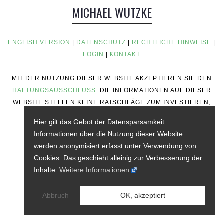
MICHAEL WUTZKE
ENGLISH VERSION
|
DATENSCHUTZ
|
RECHTLICHE HINWEISE
|
LOGIN
|
KONTAKT
MIT DER NUTZUNG DIESER WEBSITE AKZEPTIEREN SIE DEN
HAFTUNGSAUSSCHLUSS
. DIE INFORMATIONEN AUF DIESER
WEBSITE STELLEN KEINE RATSCHLÄGE ZUM INVESTIEREN,
KEINE FINANZIELLEN RATSCHLÄGE, KEINE
Hier gilt das Gebot der Datensparsamkeit.
HANDELSRATSCHLÄGE ODER ANDERE ART VON
Informationen über die Nutzung dieser Website
RATSCHLÄGEN DAR.
werden anonymisiert erfasst unter Verwendung von
Cookies. Das geschieht alleinig zur Verbesserung der
Inhalte.
Weitere Informationen
Abbruch
OK, akzeptiert